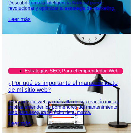
Descubrí cómo la Inteligencia Artificial puede
revolucionar y optimizar tu estrategia de marketing.
Leer más
Estrategias SEO
,
Para el emprendedor
,
Web
¿Por qué es importante el mantenimiento
de mi sitio web?
Tener un sitio web va más allá de su creación inicial;
implica entender los pormenores del mantenimiento
web para asegurar el éxito de tu marca.
Leer más