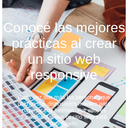
Conocé las mejores
prácticas al crear
un sitio web
responsive
Cada vez son más las personas que
utilizan sus dispositivos móviles para
navegar por Internet. Por ello, es
fundamental que tu sitio web esté
optimizado.