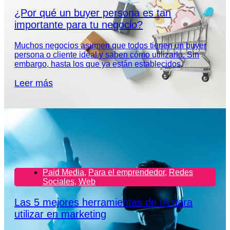
¿Por qué un buyer persona es tan
importante para tu negocio?
Muchos negocios asumen que todos tienen un buyer
persona o cliente ideal y saben cómo utilizarlo. Sin
embargo, hasta los que ya están establecidos,
necesitan redefinir el perfil de su audiencia.
Leer más
Paid Media
,
Para el emprendedor
,
Redes
Sociales
,
Web
Las 5 mejores herramientas de IA para
utilizar en marketing