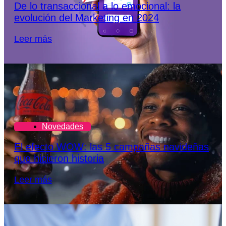
De lo transaccional a lo emocional: la
evolución del Marketing en 2024
Leer más
Novedades
El efecto WOW: las 5 campañas navideñas
que hicieron historia
Leer más