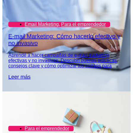
Email Marketing
,
Para el emprendedor
E-mail Marketing: Cómo hacerlo efectivo y
no invasivo
Aprendé a hacer campañas de e-mail marketing
efectivas y no invasivas. Descubrí buenas prácticas,
consejos clave y cómo optimizar tus correos para
captar la atención de tu audiencia.
Leer más
Para el emprendedor