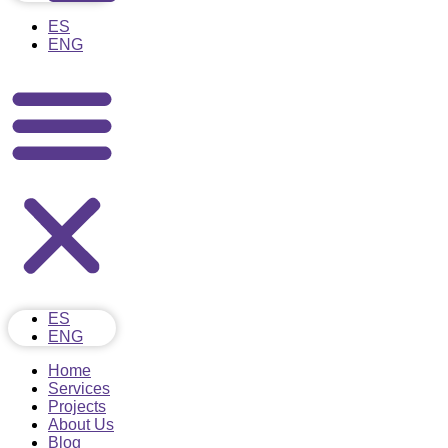
ES
ENG
ES
ENG
Home
Services
Projects
About Us
Blog