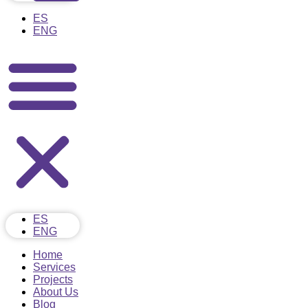
ES
ENG
ES
ENG
Home
Services
Projects
About Us
Blog