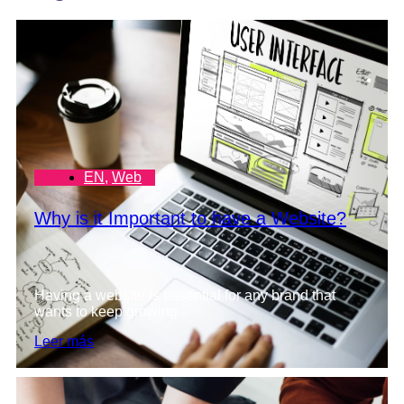
EN
,
Web
Why is it Important to have a Website?
Having a website is essential for any brand that
wants to keep growing.
Leer más