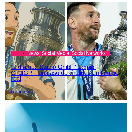
News
,
Social Media
,
Social Networks
El día que Studio Ghibli “rompió”
ChatGPT: un caso de viralidad en tiempo
real
Read more