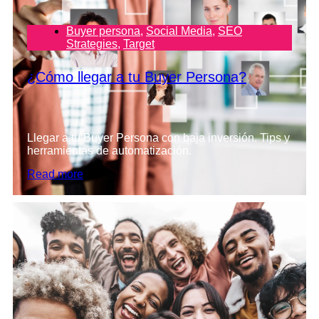
Buyer persona
,
Social Media
,
SEO
Strategies
,
Target
¿Cómo llegar a tu Buyer Persona?
Llegar a tu Buyer Persona con baja inversión. Tips y
herramientas de automatización.
Read more