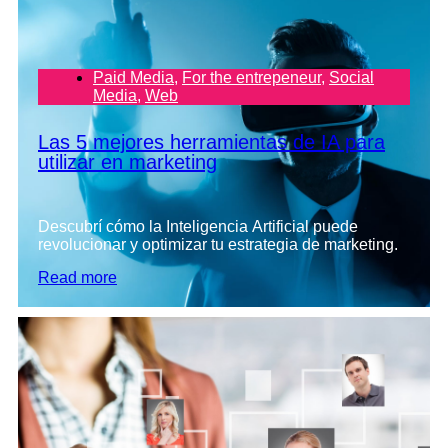
Paid Media
,
For the entrepeneur
,
Social
Media
,
Web
Las 5 mejores herramientas de IA para
utilizar en marketing
Descubrí cómo la Inteligencia Artificial puede
revolucionar y optimizar tu estrategia de marketing.
Read more