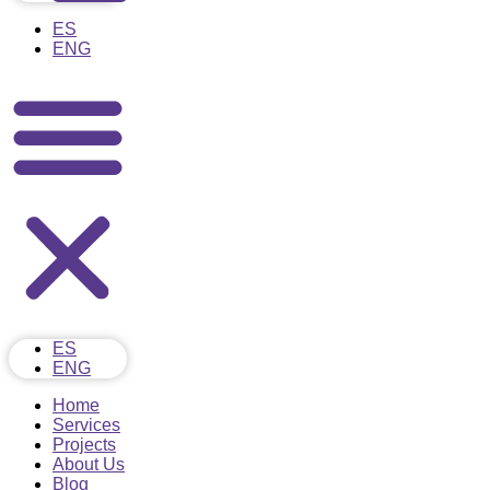
ES
ENG
ES
ENG
Home
Services
Projects
About Us
Blog